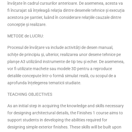
învățate în cadrul cursurilor anterioare. De asemenea, acesta va
fi încurajat să înțeleagă relația dintre desenele tehnice și execuția
acestora pe șantier, luând în considerare relațiile cauzale dintre
concepție și realizare.
METODE de LUCRU:
Procesul de învățare va include activități de desen manual,
schițe de principiu și, ulterior, realizarea unor desene tehnice pe
planșe A3 utilizând instrumente de tip teu și echer. De asemenea,
vor fi utilizate machete sau modele 3D pentru a reproduce
detaliile concepute într-o formă simulat reală, cu scopul de a
aprofunda înțelegerea tematicii studiate.
TEACHING OBJECTIVES
As an initial step in acquiring the knowledge and skills necessary
for designing architectural details, the Finishes 1 course aims to
support students in developing the abilities required for
designing simple exterior finishes. These skills will be built upon