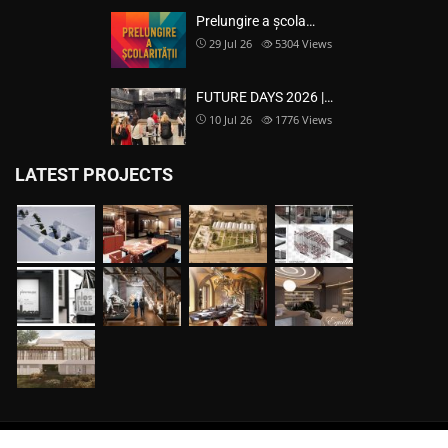
Prelungire a școla…
29 Jul 26
5304
Views
FUTURE DAYS 2026 |…
10 Jul 26
1776
Views
LATEST PROJECTS