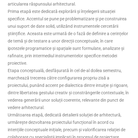
articularea răspunsului arhitectural.
Prima etapă este dedicată explorării și înțelegerii situației
specifice. Accentul se pune pe problematizare și pe construirea
unui suport de date solid, utilizând instrumentele cercetării
științifice. Aceasta este urmată de o fază de definire a cerințelor
de temă și de testare a unor direcții conceptuale, în care
ipotezele programatice și spațiale sunt formulate, analizate și
rafinate, prin intermediul instrumentelor specifice metodei
proiective.
Etapa conceptuală, desfășurată în cel de-al doilea semestru,
marchează trecerea către configurarea propriu-zisă a
proiectului, punând accent pe dialectica dintre intuiție și rigoare,
dintre libertatea gestului creativ și constrângerile contextuale, în
vederea generării unor soluții coerente, relevante din punct de
vedere arhitectural.
Următoarea etapă, dedicată detalierii soluției de arhitectură,
urmărește dezvoltarea proiectului funcțional în acord cu
intențiile conceptuale inițiale, precum și valorificarea relației de
colaborare cu specialiștii implicați în procesul de proiectare.