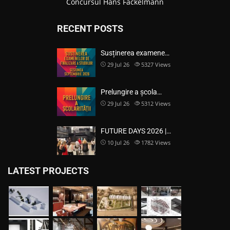
Concursul Hans Fackelmann
RECENT POSTS
Susținerea examene…
29 Jul 26
5327
Views
Prelungire a școla…
29 Jul 26
5312
Views
FUTURE DAYS 2026 |…
10 Jul 26
1782
Views
LATEST PROJECTS