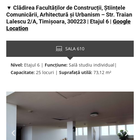
▼ Clădirea Facultăților de Construcții, Științele
Comunicării, Arhitectură și Urbanism – Str. Traian
Lalescu 2/A, Timișoara, 300223 | Etajul 6 |
Google
Location
SALA 610
Nivel:
Etajul 6 |
Funcțiune:
Sală studiu individual|
Capacitate:
25 locuri |
Suprafață utilă:
73,12 m²