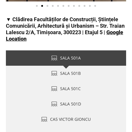
▼ Clădirea Facultăților de Construcții, Științele
Comunicării, Arhitectură și Urbanism – Str. Traian
Lalescu 2/A, Timișoara, 300223 | Etajul 5 |
Google
Location
SALA 501A
SALA 501B
SALA 501C
SALA 501D
CA5 VICTOR GIONCU