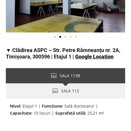
▼ Clădirea ASPC – Str. Petre Râmneanțu nr. 2A,
Timișoara, 300596 | Etajul 1 |
Google Location
SALA 113B
SALA 113
Nivel:
Etajul 1 |
Funcțiune:
Sală doctoranzi |
Capacitate:
10 locuri |
Suprafață utilă:
25,21 m²