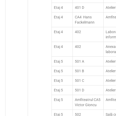
Etaj 4
401 D
Atelier
Etaj 4
CA4 Hans
Amfit
Fackelmann
Etaj 4
402
Labor
inform
Etaj 4
402
Anexa
labora
Etaj 5
501 A
Atelier
Etaj 5
501 B
Atelier
Etaj 5
501 C
Atelier
Etaj 5
501 D
Atelier
Etaj 5
Amfiteatrul CA5
Amfit
Victor Gioncu
Etaj 5
502
Sală c