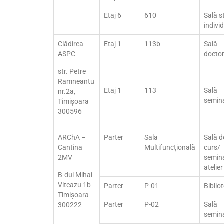
Etaj 6
610
Sală s
indivi
Clădirea
Etaj 1
113b
Sală
ASPC
docto
str. Petre
Ramneantu
Etaj 1
113
Sală
nr.2a,
semin
Timișoara
300596
ARChA –
Parter
Sala
Sală d
Cantina
Multifuncțională
curs/
2MV
semin
atelier
B-dul Mihai
Viteazu 1b
Parter
P-01
Biblio
Timișoara
Parter
P-02
Sală
300222
semin