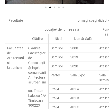
Facultate
Informații spații didacti
Locație/ denumire sală
Func
sa
Clădire
Nivel
Număr Sală
Facultatea
Clădirea
Demisol
S008
Atelier
de
Facultăților
Demisol
S019
Atelier
Arhitectură
de
și
Construcții,
Demisol
S020
Atelier
Urbanism
Științele
comunicării,
Parter
Sala Expo
Sală
Arhitectura
semin
si Urbanism
Etaj 4
401 A
Atelier
str. Traian
Lalescu 2/A
Etaj 4
401 B
Atelier
Timisoara
300223
Etaj 4
401 C
Atelier