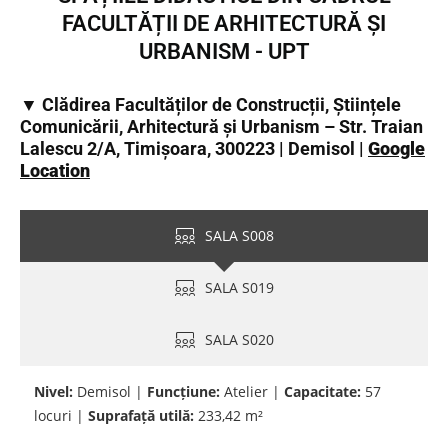
FACULTĂȚII DE ARHITECTURĂ ȘI
URBANISM - UPT
▼ Clădirea Facultăților de Construcții, Științele
Comunicării, Arhitectură și Urbanism – Str. Traian
Lalescu 2/A, Timișoara, 300223 | Demisol |
Google
Location
SALA S008
SALA S019
SALA S020
Nivel:
Demisol |
Funcțiune:
Atelier |
Capacitate:
57
locuri |
Suprafață utilă:
233,42 m²