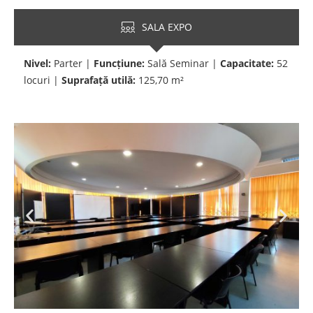
SALA EXPO
Nivel:
Parter |
Funcțiune:
Sală Seminar |
Capacitate:
52
locuri |
Suprafață utilă:
125,70 m²