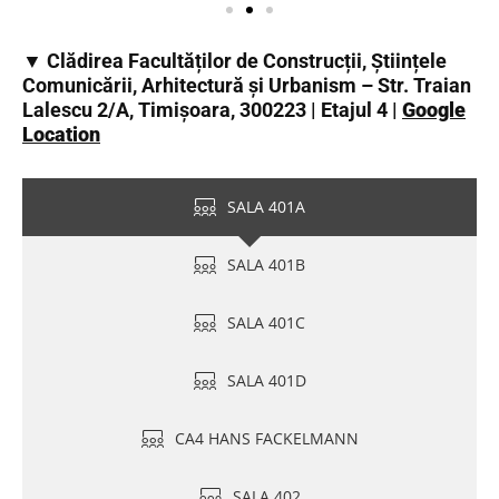
▼ Clădirea Facultăților de Construcții, Științele
Comunicării, Arhitectură și Urbanism – Str. Traian
Lalescu 2/A, Timișoara, 300223 | Etajul 4 |
Google
Location
SALA 401A
SALA 401B
SALA 401C
SALA 401D
CA4 HANS FACKELMANN
SALA 402