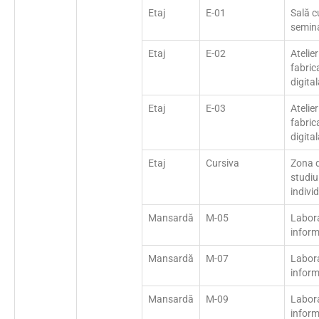
Etaj
E-01
Sală c
semin
Etaj
E-02
Atelier
fabric
digita
Etaj
E-03
Atelier
fabric
digita
Etaj
Cursiva
Zona 
studiu
indivi
Mansardă
M-05
Labor
inform
Mansardă
M-07
Labor
inform
Mansardă
M-09
Labor
inform