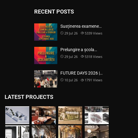
RECENT POSTS
Susținerea examene…
29 Jul 26
5339
Views
Prelungire a școla…
29 Jul 26
5318
Views
FUTURE DAYS 2026 |…
10 Jul 26
1791
Views
LATEST PROJECTS