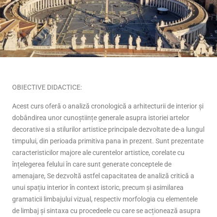
OBIECTIVE DIDACTICE:
Acest curs oferă o analiză cronologică a arhitecturii de interior și
dobândirea unor cunoștiințe generale asupra istoriei artelor
decorative si a stilurilor artistice principale dezvoltate de-a lungul
timpului, din perioada primitiva pana in prezent. Sunt prezentate
caracteristicilor majore ale curentelor artistice, corelate cu
înțelegerea felului în care sunt generate conceptele de
amenajare, Se dezvoltă astfel capacitatea de analiză critică a
unui spațiu interior în context istoric, precum și asimilarea
gramaticii limbajului vizual, respectiv morfologia cu elementele
de limbaj și sintaxa cu procedeele cu care se acționează asupra