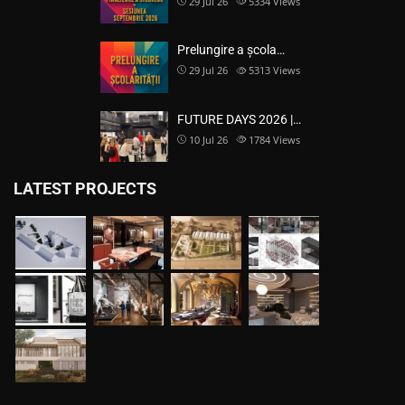
29 Jul 26
5334
Views
Prelungire a școla…
29 Jul 26
5313
Views
FUTURE DAYS 2026 |…
10 Jul 26
1784
Views
LATEST PROJECTS