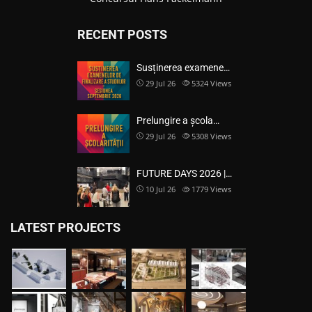
RECENT POSTS
Susținerea examene…
29 Jul 26
5324
Views
Prelungire a școla…
29 Jul 26
5308
Views
FUTURE DAYS 2026 |…
10 Jul 26
1779
Views
LATEST PROJECTS