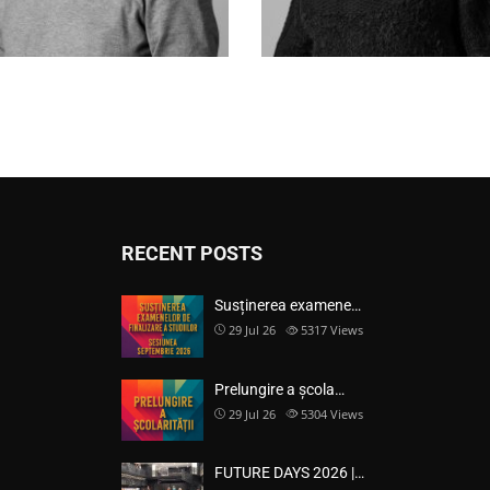
RECENT POSTS
Susținerea examene…
29 Jul 26
5317
Views
Prelungire a școla…
29 Jul 26
5304
Views
FUTURE DAYS 2026 |…