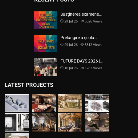
Susținerea examene…
29 Jul 26
5326
Views
Prelungire a școla…
29 Jul 26
5312
Views
FUTURE DAYS 2026 |…
10 Jul 26
1782
Views
LATEST PROJECTS