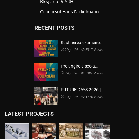
Blog anul 5 ARH
Concursul Hans Fackelmann
RECENT POSTS
Susținerea examene…
29 Jul 26
5317
Views
Prelungire a școla…
29 Jul 26
5304
Views
FUTURE DAYS 2026 |…
10 Jul 26
1776
Views
LATEST PROJECTS