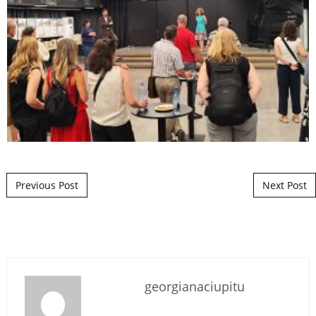
Post navigation
Previous Post
Next Post
georgianaciupitu