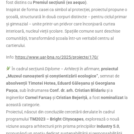
fost distins cu
Premiul secțiunii (ex aequo)
.
Inspirat de forma casei ca simbol al protecției, proiectul propune o
școală, structurată în două corpuri distincte – pentru ciclul primar
și gimnazial – unite printr-un pridvor care înconjoară curtea
interioară, nucleul vieții școlare. Spațiile comune sunt deschise
comunității, transformând școala într-un veritabil centru al
cartierului.
Info:
https://www.uar-bna.ro/2025/proiecte/170/
În cadrul secțiunii
Diplome – Arhitecți în afirmare
,
proiectul
„Muzeul cunoașterii și conștientizării ecologice”
, semnat de
absolvenții Timotei Hotea, Eduard Găleșanu și Georgiana
Pașca
, sub îndrumarea
Conf. dr. arh. Cristian Blidariu
și a
inginerilor
Cornel Farcaș
și
Cristian Bejeriță
, a fost
nominalizat
la
această categorie.
Proiectul, născut din concluziile cercetării derulate în cadrul
programului
TM2023 – Bright Cityscapes
, explorează o nouă
viziune asupra arhitecturii prin prisma principiilor
Industry 5.0
,
propunând un spațiu dedicat sustenabilității și responsabilității