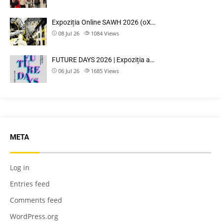
Expoziția Online SAWH 2026 (oX…
08 Jul 26
1084
Views
FUTURE DAYS 2026 | Expoziția a…
06 Jul 26
1685
Views
META
Log in
Entries feed
Comments feed
WordPress.org