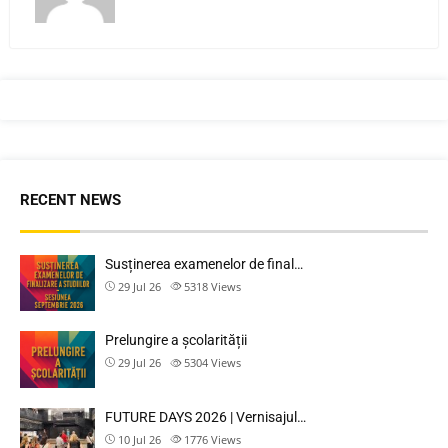
RECENT NEWS
Susținerea examenelor de final…
29 Jul 26
5318
Views
Prelungire a școlarității
29 Jul 26
5304
Views
FUTURE DAYS 2026 | Vernisajul…
10 Jul 26
1776
Views