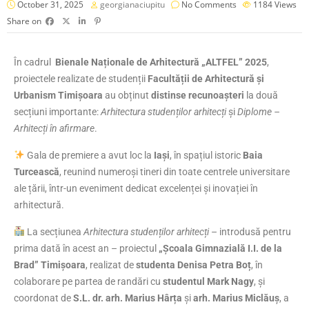
October 31, 2025
georgianaciupitu
No Comments
1184
Views
Share on
În cadrul
Bienale Naționale de Arhitectură „ALTFEL” 2025
,
proiectele realizate de studenții
Facultății de Arhitectură și
Urbanism Timișoara
au obținut
distinse recunoașteri
la două
secțiuni importante:
Arhitectura studenților arhitecți
și
Diplome –
Arhitecți în afirmare
.
Gala de premiere a avut loc la
Iași
, în spațiul istoric
Baia
Turcească
, reunind numeroși tineri din toate centrele universitare
ale țării, într-un eveniment dedicat excelenței și inovației în
arhitectură.
La secțiunea
Arhitectura studenților arhitecți
– introdusă pentru
prima dată în acest an – proiectul
„Școala Gimnazială I.I. de la
Brad” Timișoara
, realizat de
studenta Denisa Petra Boț
, în
colaborare pe partea de randări cu
studentul Mark Nagy
, și
coordonat de
S.L. dr. arh. Marius Hârța
și
arh. Marius Miclăuș
, a