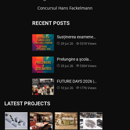
Concursul Hans Fackelmann
RECENT POSTS
Susținerea examene…
29 Jul 26
5318
Views
Prelungire a școla…
29 Jul 26
5304
Views
FUTURE DAYS 2026 |…
10 Jul 26
1776
Views
LATEST PROJECTS