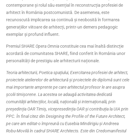
contemporane și rolul său esențial în reconstrucția profesiei de
arhitect în România postcomunistă. De asemenea, este
recunoscută implicarea sa continuă și neobosită în formarea
generațiilor viitoare de arhitecți, printr-un demers pedagogic
exemplar și profund influent.
Premiul SHARE
Opera Omnia
constituie cea mai înaltă distincție
acordată de comunitatea SHARE, fiind conferit în România unor
personalități de prestigiu ale arhitecturii naționale.
Teoria arhitecturii, Poetica spațiului, Exercitarea profesiei de arhitect,
proiectele atelierelor de arhitectură și proiectele de diplomă sunt cele
mai importante amprente pe care arhitectul profesor le are asupra
școlii timișorene. La acestea se adaugă activitatea dedicată
comunității arhitecților, locală, națională și internațională, prin
președinția OAR Timiș, vicepresedinția OAR și contribuția la UIA prin
PPC.
În final citez din Designing the Profile of the Future Architect,
pe care am editat-o împreună cu Eusebia Mindirigiu și Andreea
Robu-Movilă în cadrul SHARE Architects. Este din Credomanifestul