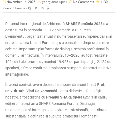
November 14, 2025
georgianaciupitu
No Comments
1130
Views
Share on
Forumul Internațional de Arhitectură
SHARE România 2025
s-a
desfășurat în perioada 11–12 noiembrie la București.
Evenimentul, organizat anual în numeroase țări europene, dar și în
state din afara Uniunii Europene, s-a consolidat drept una dintre
cele mai importante platforme de dialog și schimb profesional în
domeniul arhitecturii. În intervalul 2010–2020, au fost realizate
106 ediții ale forumului, reunind 19.923 de participanți și 2.124 de
speakeri, cifre ce confirmă amploarea și impactul acestei inițiative
internaționale.
În acest context, avem deosebita onoare să anunțăm că
Prof.
univ. dr. arh. Vlad Gaivoronschi
, cadru didactic al facultății
noastre, a fost distins cu
Premiul SHARE
Opera Omnia
în cadrul
ediției din acest an a SHARE Romania Forum. Distincția
recompensează întreaga sa activitate profesională, contribuția
substanțială la definirea și evoluția arhitecturii românești