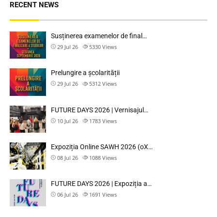
RECENT NEWS
Susținerea examenelor de final…
29 Jul 26
5330
Views
Prelungire a școlarității
29 Jul 26
5312
Views
FUTURE DAYS 2026 | Vernisajul…
10 Jul 26
1783
Views
Expoziția Online SAWH 2026 (oX…
08 Jul 26
1088
Views
FUTURE DAYS 2026 | Expoziția a…
06 Jul 26
1691
Views