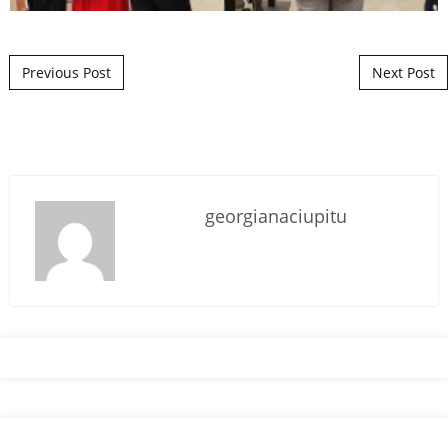
Post navigation
Previous Post
Next Post
georgianaciupitu