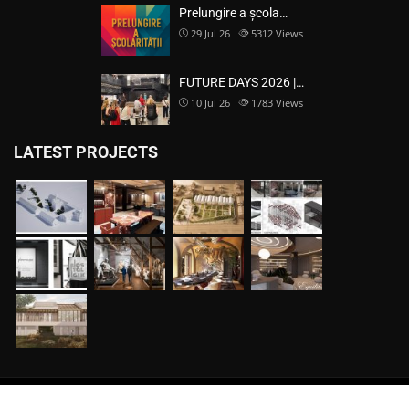
Prelungire a școla…
29 Jul 26
5312
Views
FUTURE DAYS 2026 |…
10 Jul 26
1783
Views
LATEST PROJECTS