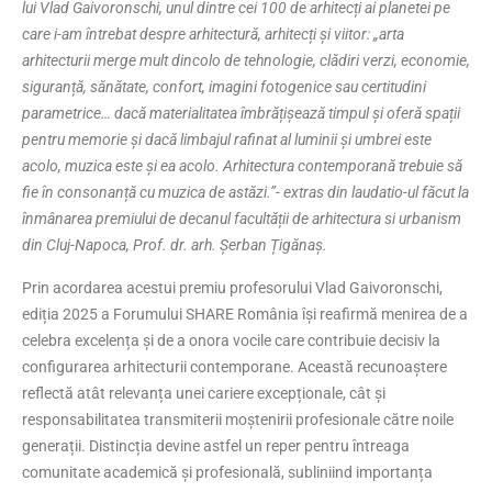
lui Vlad Gaivoronschi, unul dintre cei 100 de arhitecți ai planetei pe
care i-am întrebat despre arhitectură, arhitecți și viitor: „arta
arhitecturii merge mult dincolo de tehnologie, clădiri verzi, economie,
siguranță, sănătate, confort, imagini fotogenice sau certitudini
parametrice… dacă materialitatea îmbrățișează timpul și oferă spații
pentru memorie și dacă limbajul rafinat al luminii și umbrei este
acolo, muzica este și ea acolo. Arhitectura contemporană trebuie să
fie în consonanță cu muzica de astăzi.”- extras din laudatio-ul făcut la
înmânarea premiului de decanul facultății de arhitectura si urbanism
din Cluj-Napoca, Prof. dr. arh. Șerban Țigănaș.
Prin acordarea acestui premiu profesorului Vlad Gaivoronschi,
ediția 2025 a Forumului SHARE România își reafirmă menirea de a
celebra excelența și de a onora vocile care contribuie decisiv la
configurarea arhitecturii contemporane. Această recunoaștere
reflectă atât relevanța unei cariere excepționale, cât și
responsabilitatea transmiterii moștenirii profesionale către noile
generații. Distincția devine astfel un reper pentru întreaga
comunitate academică și profesională, subliniind importanța