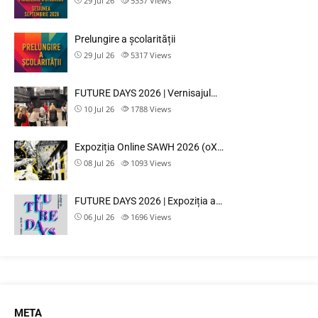
29 Jul 26
5337
Views
Prelungire a școlarității
29 Jul 26
5317
Views
FUTURE DAYS 2026 | Vernisajul…
10 Jul 26
1788
Views
Expoziția Online SAWH 2026 (oX…
08 Jul 26
1093
Views
FUTURE DAYS 2026 | Expoziția a…
06 Jul 26
1696
Views
META