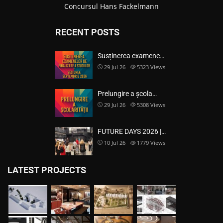
Concursul Hans Fackelmann
RECENT POSTS
Susținerea examene…
29 Jul 26
5323
Views
Prelungire a școla…
29 Jul 26
5308
Views
FUTURE DAYS 2026 |…
10 Jul 26
1779
Views
LATEST PROJECTS