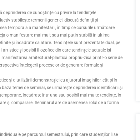
ză deprinderea de cunoștințe cu privire la tendințele
tiv stabilește termenii generici, discută definiții și
imea temporală a manifestării, în timp ce cursurile următoare
deja o manifestare mai mult sau mai puțin stabilă în ultima
efinite și încadrate ca atare. Tendințele sunt prezentate dual, pe
rtistice și posibil filozofice din care tendințele actuale își
d manifestarea arhitectural-plastică propriu-zisă printr-o serie de
rspectiva înțelegerii proceselor de generare formale și
ice și a utilizării demonstrației cu ajutorul imaginilor, cât și în
n baza temei de seminar, se urmărește deprinderea identificării și
ontemporane, încadrate într-una sau posibil mai multe tendințe, în
tare și comparare. Seminarul are de asemenea rolul de a forma
individuale pe parcursul semestrului, prin care studenților li se