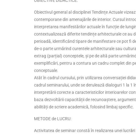
OBIECTIVE DIDACTICE:
Obiectivul general al disciplinei Tendințe Actuale vizea
contemporane din amenajările de interior. Cursul introduc
interpretarea manifestărilor actuale în funcție de lung
contextualizează diferite tendințe arhitecturale ce au 
perioadă, identificând tipare de manifestare ce pot fi d
de-o parte urmărind curentele arhitecturale sau cultural-a
extrag (parțial) conceptele, și pe de altă parte urmărin
exemplificări, pentru a contura un cadru complet din pe
conceptuale.
Atât în cadrul cursului, prin utilizarea conversației didact
cadrul seminarului, unde se derulează dialoguri 1 la 1 î
interpretării corecte a caracteristicilor interioarelor c
baza dezvoltării capacității de recunoaștere, argumen
abilități de scriere academică, folosind limbaj specific.
METODE de LUCRU:
Activitatea de seminar constă în realizarea unei lucrări 