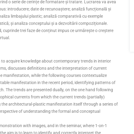
rind o serie de cerințe de formatare și tratare. Lucrarea va avea
pus: introducere; date de recunoaștere; analiză funcțională și
naliza limbajului plastic; analiză comparativă cu exemple
istică; și analiza conceptului și a dezvoltării compoziționale.
 cuprinde trei faze de conținut impus ce urmărește o creștere
rtual.
is to acquire knowledge about contemporary trends in interior
ms, discusses definitions and the interpretation of current
e manifestation, while the following courses contextualize
table manifestation in the recent period, identifying patterns of
ch. The trends are presented dually, on the one hand following
osophical currents from which the current trends (partially)
the architectural-plastic manifestation itself through a series of
erspective of understanding the formal and conceptual
emonstration with images, and in the seminar, where 1-on-1
 aim is to learn to identify and correctly interpret the