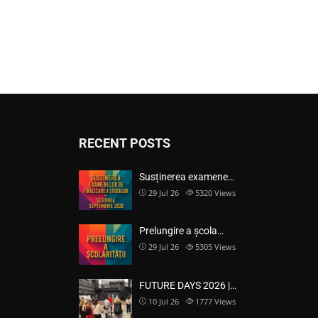
RECENT POSTS
Susținerea examene…
29 Jul 26
5320
Views
Prelungire a școla…
29 Jul 26
5305
Views
FUTURE DAYS 2026 |…
10 Jul 26
1777
Views