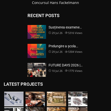
Concursul Hans Fackelmann
RECENT POSTS
Susținerea examene…
29 Jul 26
5316
Views
Prelungire a școla…
29 Jul 26
5304
Views
FUTURE DAYS 2026 |…
10 Jul 26
1775
Views
LATEST PROJECTS