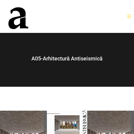
A05-Arhitectură Antiseismică