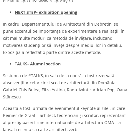
oficial Respo City:
www.respocity.ro
NEXT STEP- exhibition opening
În cadrul Departamentului de Arhitectură din Debrețin, se
pune accentul pe importanța de experimentare a realității în
cât mai multe moduri ca metodă de învățare, incluzând
motivarea studenților să învețe despre mediul lor în detaliu.
Expoziția a reflectat o parte dintre aceste metode.
TALKS- Alumni section
Sesiunea de #TALKS, în sala de la operă, a fost rezervată
absolvenților celor cinci școli de arhitectură din România:
Gabriel Chiș Bulea, Eliza Yokina, Radu Axinte, Adrian Pop, Oana
Stănescu
Aceasta a fost urmată de evenimentul keynote al zilei, în care
Reinier de Graaf – arhitect, teoretician și scriitor, reprezentant
al prestigioasei firme internaționale de arhitectură OMA – a
lansat recenta sa carte architect, verb.