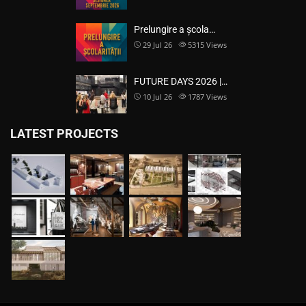
Prelungire a școla…
29 Jul 26
5315
Views
FUTURE DAYS 2026 |…
10 Jul 26
1787
Views
LATEST PROJECTS