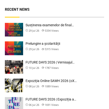
RECENT NEWS
Susținerea examenelor de final…
29 Jul 26
5334
Views
Prelungire a școlarității
29 Jul 26
5315
Views
FUTURE DAYS 2026 | Vernisajul…
10 Jul 26
1787
Views
Expoziția Online SAWH 2026 (oX…
08 Jul 26
1089
Views
FUTURE DAYS 2026 | Expoziția a…
06 Jul 26
1691
Views