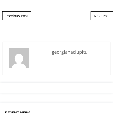
Post navigation
Previous Post
Next Post
georgianaciupitu