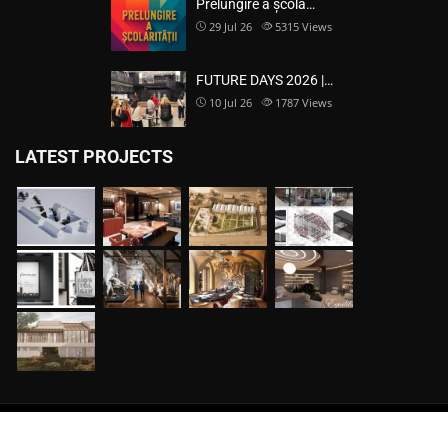
Prelungire a școla…
29 Jul 26
5315
Views
FUTURE DAYS 2026 |…
10 Jul 26
1787
Views
LATEST PROJECTS