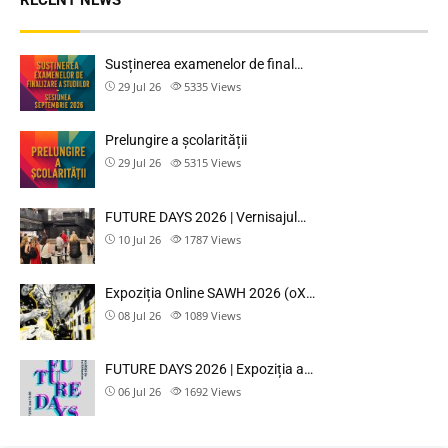
RECENT NEWS
Susținerea examenelor de final…
29 Jul 26
5335
Views
Prelungire a școlarității
29 Jul 26
5315
Views
FUTURE DAYS 2026 | Vernisajul…
10 Jul 26
1787
Views
Expoziția Online SAWH 2026 (oX…
08 Jul 26
1089
Views
FUTURE DAYS 2026 | Expoziția a…
06 Jul 26
1692
Views