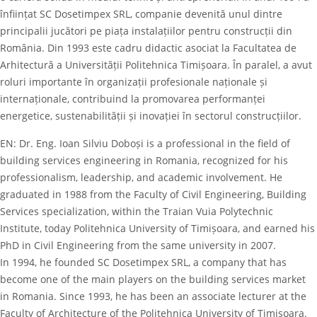
înființat SC Dosetimpex SRL, companie devenită unul dintre
principalii jucători pe piața instalațiilor pentru construcții din
România. Din 1993 este cadru didactic asociat la Facultatea de
Arhitectură a Universității Politehnica Timișoara. În paralel, a avut
roluri importante în organizații profesionale naționale și
internaționale, contribuind la promovarea performanței
energetice, sustenabilității și inovației în sectorul construcțiilor.
EN: Dr. Eng. Ioan Silviu Doboși is a professional in the field of
building services engineering in Romania, recognized for his
professionalism, leadership, and academic involvement. He
graduated in 1988 from the Faculty of Civil Engineering, Building
Services specialization, within the Traian Vuia Polytechnic
Institute, today Politehnica University of Timișoara, and earned his
PhD in Civil Engineering from the same university in 2007.
In 1994, he founded SC Dosetimpex SRL, a company that has
become one of the main players on the building services market
in Romania. Since 1993, he has been an associate lecturer at the
Faculty of Architecture of the Politehnica University of Timișoara.