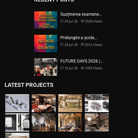
Susținerea examene…
29 Jul 26
5328
Views
Prelungire a școla…
29 Jul 26
5312
Views
FUTURE DAYS 2026 |…
10 Jul 26
1783
Views
LATEST PROJECTS