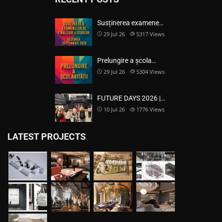
Susținerea examene…
29 Jul 26
5317
Views
Prelungire a școla…
29 Jul 26
5304
Views
FUTURE DAYS 2026 |…
10 Jul 26
1776
Views
LATEST PROJECTS