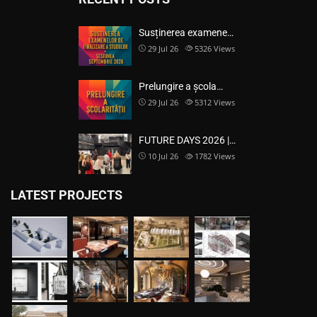
Susținerea examene…
29 Jul 26
5326
Views
Prelungire a școla…
29 Jul 26
5312
Views
FUTURE DAYS 2026 |…
10 Jul 26
1782
Views
LATEST PROJECTS