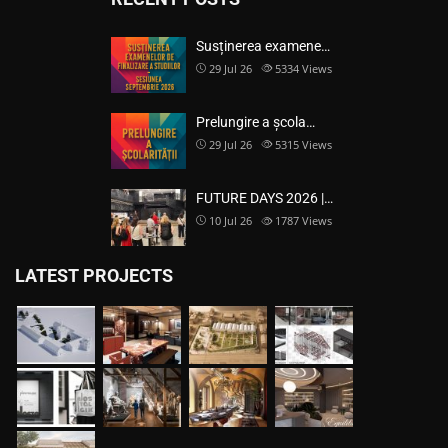
Susținerea examene…
29 Jul 26
5334
Views
Prelungire a școla…
29 Jul 26
5315
Views
FUTURE DAYS 2026 |…
10 Jul 26
1787
Views
LATEST PROJECTS