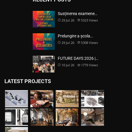
Susținerea examene…
29 Jul 26
5323
Views
Prelungire a școla…
29 Jul 26
5308
Views
FUTURE DAYS 2026 |…
10 Jul 26
1779
Views
LATEST PROJECTS