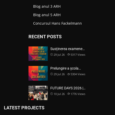
Blog anul 3 ARH
Blog anul 5 ARH
Concursul Hans Fackelmann
RECENT POSTS
Susținerea examene…
29 Jul 26
5317
Views
Prelungire a școla…
29 Jul 26
5304
Views
FUTURE DAYS 2026 |…
10 Jul 26
1776
Views
LATEST PROJECTS