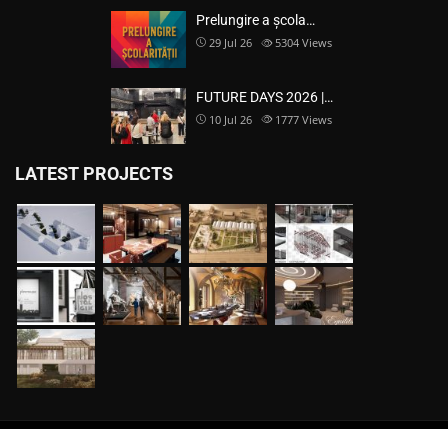
Prelungire a școla…
29 Jul 26
5304
Views
FUTURE DAYS 2026 |…
10 Jul 26
1777
Views
LATEST PROJECTS