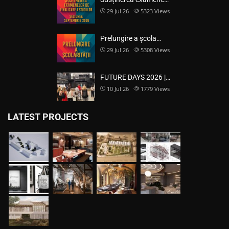
29 Jul 26
5323
Views
Prelungire a școla…
29 Jul 26
5308
Views
FUTURE DAYS 2026 |…
10 Jul 26
1779
Views
LATEST PROJECTS