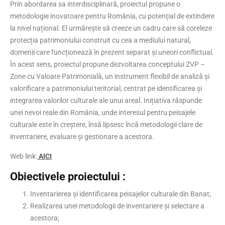
Prin abordarea sa interdisciplinară, proiectul propune o
metodologie inovatoare pentru România, cu potențial de extindere
la nivel național. El urmărește să creeze un cadru care să coreleze
protecția patrimoniului construit cu cea a mediului natural,
domenii care funcționează în prezent separat și uneori conflictual.
În acest sens, proiectul propune dezvoltarea conceptului ZVP –
Zone cu Valoare Patrimonială, un instrument flexibil de analiză și
valorificare a patrimoniului teritorial, centrat pe identificarea și
integrarea valorilor culturale ale unui areal. Inițiativa răspunde
unei nevoi reale din România, unde interesul pentru peisajele
culturale este în creștere, însă lipsesc încă metodologii clare de
inventariere, evaluare și gestionare a acestora.
Web link:
AICI
Obiectivele proiectului :
Inventarierea și identificarea peisajelor culturale din Banat;
Realizarea unei metodologii de inventariere și selectare a
acestora;