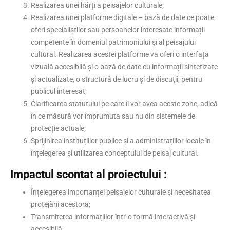
Realizarea unei hărți a peisajelor culturale;
Realizarea unei platforme digitale – bază de date ce poate
oferi specialiștilor sau persoanelor interesate informații
competente în domeniul patrimoniului și al peisajului
cultural. Realizarea acestei platforme va oferi o interfața
vizuală accesibilă și o bază de date cu informații sintetizate
și actualizate, o structură de lucru și de discuții, pentru
publicul interesat;
Clarificarea statutului pe care îl vor avea aceste zone, adică
în ce măsură vor împrumuta sau nu din sistemele de
protecție actuale;
Sprijinirea instituțiilor publice și a administrațiilor locale în
înțelegerea și utilizarea conceptului de peisaj cultural.
Impactul scontat al proiectului :
Înțelegerea importanței peisajelor culturale și necesitatea
protejării acestora;
Transmiterea informațiilor într-o formă interactivă și
accesibilă;