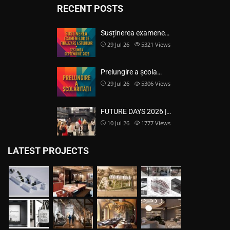
RECENT POSTS
Susținerea examene…
29 Jul 26
5321
Views
Prelungire a școla…
29 Jul 26
5306
Views
FUTURE DAYS 2026 |…
10 Jul 26
1777
Views
LATEST PROJECTS