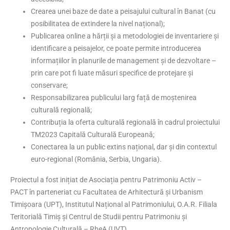
Crearea unei baze de date a peisajului cultural în Banat (cu
posibilitatea de extindere la nivel național);
Publicarea online a hărții și a metodologiei de inventariere și
identificare a peisajelor, ce poate permite introducerea
informațiilor în planurile de management și de dezvoltare –
prin care pot fi luate măsuri specifice de protejare și
conservare;
Responsabilizarea publicului larg față de moștenirea
culturală regională;
Contribuția la oferta culturală regională în cadrul proiectului
TM2023 Capitală Culturală Europeană;
Conectarea la un public extins național, dar și din contextul
euro-regional (România, Serbia, Ungaria).
Proiectul a fost inițiat de Asociația pentru Patrimoniu Activ –
PACT în parteneriat cu Facultatea de Arhitectură și Urbanism
Timișoara (UPT), Institutul Național al Patrimoniului, O.A.R. Filiala
Teritorială Timiș și Centrul de Studii pentru Patrimoniu și
Antropologie Culturală – RheA (UVT).