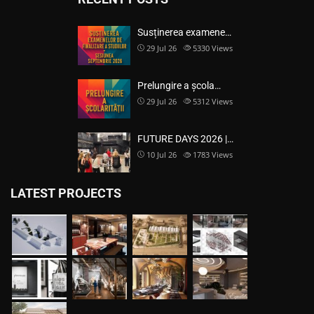
Susținerea examene…
29 Jul 26
5330
Views
Prelungire a școla…
29 Jul 26
5312
Views
FUTURE DAYS 2026 |…
10 Jul 26
1783
Views
LATEST PROJECTS